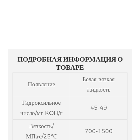
улучшает несущую способность и
механические свойства получаемых
полиуретановых пенопластов.
ПОДРОБНАЯ ИНФОРМАЦИЯ О
ТОВАРЕ
Белая вязкая
Появление
жидкость
Гидроксильное
45-49
число/мг KOH/г
Вязкость/
700-1500
МПа·с/25℃