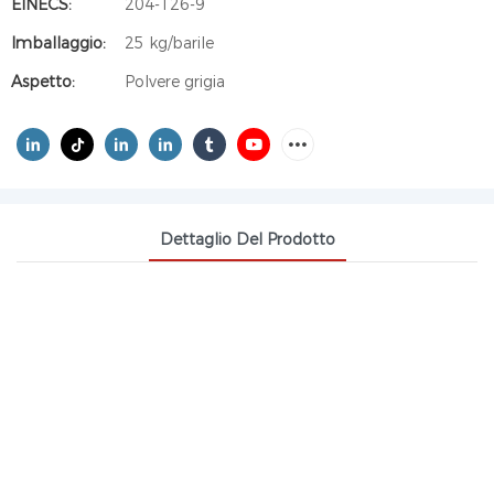
EINECS:
204-126-9
Imballaggio:
25 kg/barile
Aspetto:
Polvere grigia
Dettaglio Del Prodotto
POLITETRAFLUOROETILENE PTFE
Il politetrafluoroetilene è un materiale ad alto peso
molecolare contenente fluoro, ottenuto attraverso
la reazione di polimerizzazione di monomeri di
tetrafluoroetilene. Come principale
rappresentante dei polimeri di fluoro, è diventato