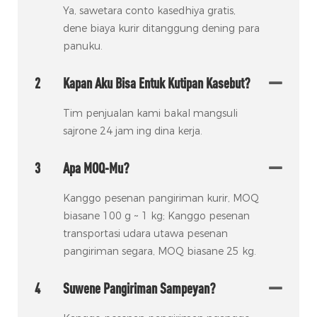
Ya, sawetara conto kasedhiya gratis,
dene biaya kurir ditanggung dening para
panuku.
2
Kapan Aku Bisa Entuk Kutipan Kasebut?
Tim penjualan kami bakal mangsuli
sajrone 24 jam ing dina kerja.
3
Apa MOQ-Mu?
Kanggo pesenan pangiriman kurir, MOQ
biasane 100 g ~ 1 kg; Kanggo pesenan
transportasi udara utawa pesenan
pangiriman segara, MOQ biasane 25 kg.
4
Suwene Pangiriman Sampeyan?