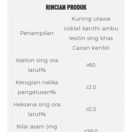
RINCIAN PRODUK
Kuning utawa
coklat kanthi ambu
Penampilan
lesitin sing khas
Cairan kentel
Aseton sing ora
≥60
larut%
Kerugian nalika
≤2.0
pangatusan%
Heksana sing ora
≤0.3
larut%
Nilai asam (mg
≤36.0