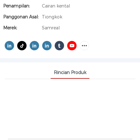
Penampilan:
Cairan kental
Panggonan Asal:
Tiongkok
Merek:
Samreal
Rincian Produk
LESITIN KEMBANG SRENGENGE CAIR
PENGEMULSI ALAMI CAS 8002-43-5