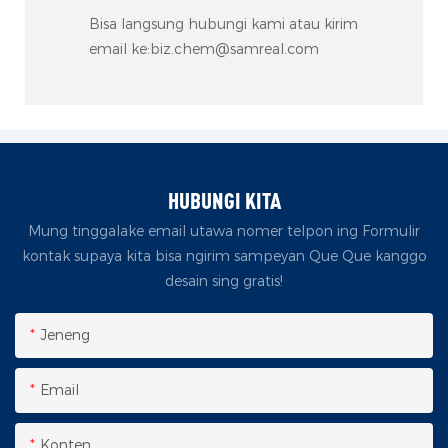
Bisa langsung hubungi kami atau kirim
email ke:biz.chem@samreal.com
HUBUNGI KITA
Mung tinggalake email utawa nomer telpon ing Formulir
kontak supaya kita bisa ngirim sampeyan Que Que kanggo
desain sing gratis!
Jeneng
Email
Konten