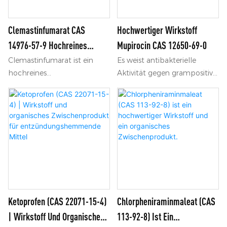
ist.
Clemastinfumarat CAS
Hochwertiger Wirkstoff
14976-57-9 Hochreines
Mupirocin CAS 12650-69-0
Pharmazeutisches
Clemastinfumarat ist ein
Es weist antibakterielle
hochreines
Aktivität gegen grampositive
Organisches Zwischenprodukt
Antihistaminikum-
Kokken wie Staphylokokken
Zwischenprodukt mit der
und Streptokokken auf und
CAS-Nummer 14976-57-9.
ist indiziert bei bakteriellen
Es findet breite Anwendung
Hautinfektionen wie
in der Herstellung von
Impetigo, Furunkulose usw.
Antiallergika, zeichnet sich
durch stabile chemische
Eigenschaften und
zuverlässige Qualität aus und
wir bieten Seetransport für
Ketoprofen (CAS 22071-15-4)
Chlorpheniraminmaleat (CAS
Großbestellungen an.
| Wirkstoff Und Organisches
113-92-8) Ist Ein