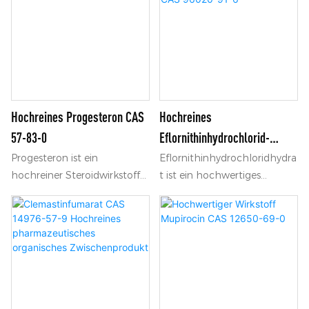
Hochreines Progesteron CAS
Hochreines
57-83-0
Eflornithinhydrochlorid-
Hydrat CAS 96020-91-6
Progesteron ist ein
Eflornithinhydrochloridhydra
hochreiner Steroidwirkstoff
t ist ein hochwertiges
mit der CAS-Nummer 57-83-
pharmazeutisches
0. Es findet breite
Zwischenprodukt mit der
Anwendung in
CAS-Nr. 96020-91-6, das in
Hormonpräparaten zur
der Synthese von
gynäkologischen
antiparasitären und
Behandlung.
haarentfernungswirksamen
Arzneimitteln weit verbreitet