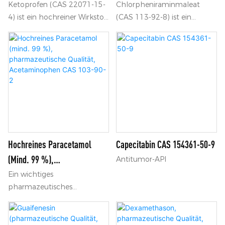
Zwischenprodukt Für
Hochwertiger Wirkstoff Und
Ketoprofen (CAS 22071-15-
Chlorpheniraminmaleat
4) ist ein hochreiner Wirkstoff
(CAS 113-92-8) ist ein
Entzündungshemmende Mittel
Ein Organisches
und ein organisches
hochwertiger Wirkstoff und
Zwischenprodukt.
Zwischenprodukt, das häufig
organisches
als nichtsteroidales
Zwischenprodukt, das in
Antirheumatikum (NSAR)
antiallergischen
zur Schmerzlinderung und in
Arzneimittelformulierungen
entzündungshemmenden
weit verbreitet ist.
Präparaten eingesetzt wird.
Wir liefern zuverlässige
Qualitätsprodukte dank
stabiler
Hochreines Paracetamol
Capecitabin CAS 154361-50-9
Herstellerpartnerschaften
(mind. 99 %),
Antitumor-API
und professioneller
Pharmazeutische Qualität,
Ein wichtiges
Exportdienstleistungen.
pharmazeutisches
Acetaminophen CAS 103-90-2
Zwischenprodukt, das in
antipyretischen und
analgetischen Präparaten