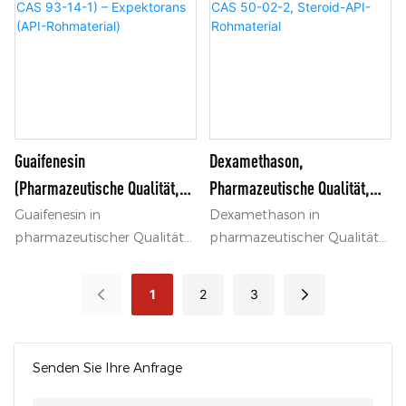
weit verbreitet ist.
Guaifenesin
Dexamethason,
(pharmazeutische Qualität,
Pharmazeutische Qualität,
CAS 93-14-1) – Expektorans
CAS 50-02-2, Steroid-API-
Guaifenesin in
Dexamethason in
pharmazeutischer Qualität
pharmazeutischer Qualität
(API-Rohmaterial)
Rohmaterial
ist ein wichtiges organisches
ist ein synthetisches
Zwischenprodukt und ein
Glukokortikoid-Steroid mit
1
2
3
expektorierendes Wirkstoff,
entzündungshemmender,
der in der Synthese von
antiallergischer und
hustenstillenden und
immunsuppressiver Wirkung.
Senden Sie Ihre Anfrage
schleimlösenden
Arzneimitteln mit hoher