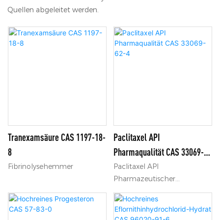
Quellen abgeleitet werden.
Tranexamsäure CAS 1197-18-
Paclitaxel API
8
Pharmaqualität CAS 33069-
62-4
Fibrinolysehemmer
Paclitaxel API
Pharmazeutischer
Qualitätsrohstoff CAS
33069-62-4 für Antitumor-
Injektionsformulierungen.