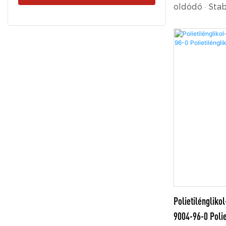
oldódó · Stab
· Alacsony tox
· Magas habz
vízben, sava
között
Polietilénglik
9004-96-0 Poli