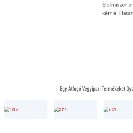
Élelmiszer-
kémiai illat
Egy Átfogó Vegyipari Termékeket Gyár