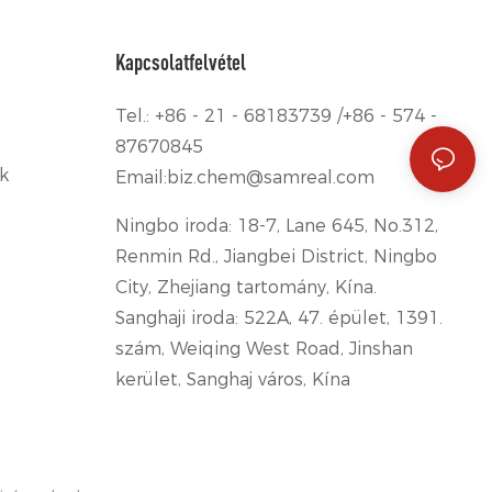
Kapcsolatfelvétel
Tel.: +86 - 21 - 68183739 /+86 - 574 -
87670845
k
Email:
biz.chem@samreal.com
Ningbo iroda: 18-7, Lane 645, No.312,
Renmin Rd., Jiangbei District, Ningbo
City, Zhejiang tartomány, Kína.
Sanghaji iroda: 522A, 47. épület, 1391.
szám, Weiqing West Road, Jinshan
kerület, Sanghaj város, Kína