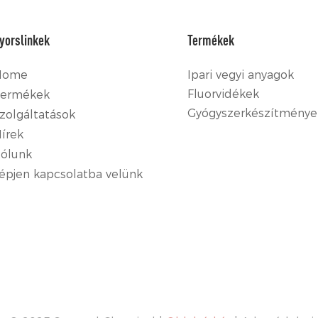
yorslinkek
Termékek
Home
Ipari vegyi anyagok
Fluorvidékek
ermékek
Gyógyszerkészítménye
zolgáltatások
írek
ólunk
épjen kapcsolatba velünk