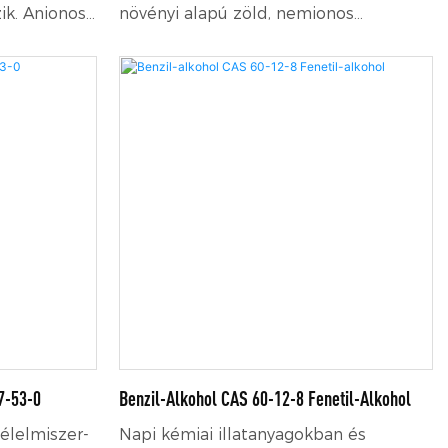
ik. Anionos
növényi alapú zöld, nemionos
ószerként,
felületaktív anyag, kiváló nedvesítő és
szerként és
behatoló képességgel, lúgálló és
ható.
biológiailag könnyen lebomló, széles
körben alkalmazható ipari tisztításban,
napi vegyi készítményekben és
agrokémiai segédanyagokban.
7-53-0
Benzil-Alkohol CAS 60-12-8 Fenetil-Alkohol
élelmiszer-
Napi kémiai illatanyagokban és