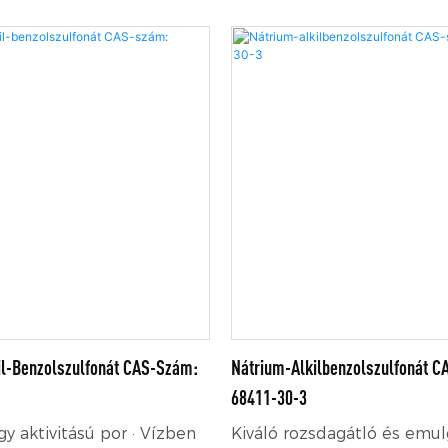
lmú édesítőszer, amelyet a
előállítva. Jó száradási tel
iana leveleiből vonnak ki.
festékekhez, oldódik nagy
gtartalommal, stabil
száradó ásványi olajban, sta
el és jó vízoldhatósággal
oxidatív száradású festéksz
 Széles körben
szemben.
élelmiszerekben,
 egészségügyi
cukorhelyettesítőként.
l-Benzolszulfonát CAS-Szám:
Nátrium-Alkilbenzolszulfonát 
68411-30-3
agy aktivitású por · Vízben
Kiváló rozsdagátló és emu