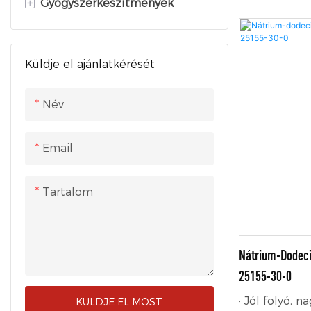
+
Gyógyszerkészítmények
Fluorid folyadék
kalóriatarta
stevia rebaud
Fluortartalmú finom
API
Magas édessé
vegyszerek
Küldje el ajánlatkérését
Gyógyszerészeti közbenső
teljesítménny
Fluoropolimer
termékek
rendelkezik.
Név
alkalmazzák 
Gyógyszerészeti
italokban és
segédanyagok
termékekben 
Email
Tartalom
Nátrium-Dodeci
25155-30-0
· Jól folyó, n
KÜLDJE EL MOST