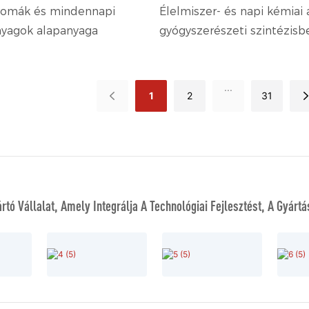
aromák és mindennapi
Élelmiszer- és napi kémiai
anyagok alapanyaga
gyógyszerészeti szintézisb
korróziógátlókban és más 
használják.
...
1
2
31
tó Vállalat, Amely Integrálja A Technológiai Fejlesztést, A Gyártás