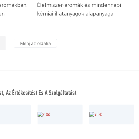
 aromákban,
Élelmiszer-aromák és mindennapi
en,
kémiai illatanyagok alapanyaga
területeken
t, Az Értékesítést És A Szolgáltatást