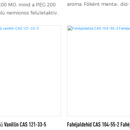
aroma. Főként menta-, dió-
200 MO, mind a PEG 200
ételaromák, valamint doh
ú nemionos felületaktív
előállítására használják. S
lyek kiváló emulgeáló-,
illatanyagok készítéséhez, 
zpergálóképességükről
izoeugenol, vanillin és más
ntos adalékanyagként
származékok szintéziséhez
 termékek előállításában
használható. Ezenkívül rova
gban.
tartósítószerként is szolgál
farmakológiai hatásokkal, b
antibakteriális aktivitást és
vérnyomáscsökkentő hatást
ű Vanillin CAS 121-33-5
Fahéjaldehid CAS 104-55-2 Fahé