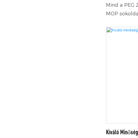
Foszfát
Mind a PEG 
MOP sokoldal
anyagok, ame
kenő- és dis
ismertek. Fo
szolgálnak a
számos ipará
Kiváló Minőség