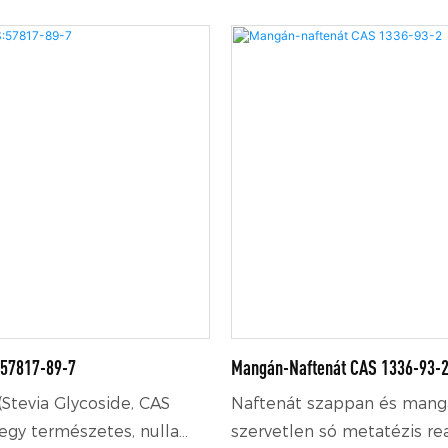
:57817-89-7
Mangán-Naftenát CAS 1336-93-
(Stevia Glycoside, CAS
Naftenát szappan és man
egy természetes, nulla
szervetlen só metatézis rea