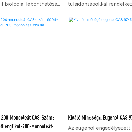
il biológiai lebonthatóság
tulajdonságokkal rendelkez
icitás és kevés bőrirritáció
felületaktív anyagként mos
ási teljesítmény kemény
kenőanyagként, emulgeáló
s és lúgos körülmények
rozsdagátlóként is használ
ol-200-Monooleát CAS-Szám:
Kiváló Minőségű Eugenol CAS 9
etilénglikol-200-Monooleát-
Az eugenol engedélyezett 