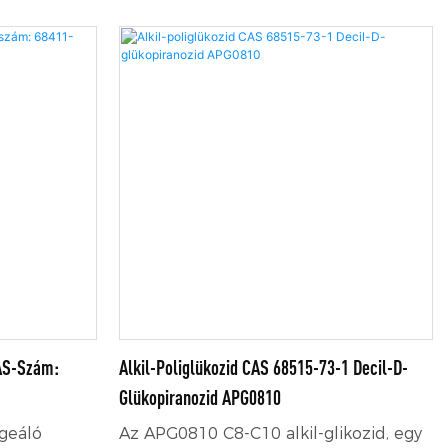
jesítmény
aktivitást nem mutat, ugyanakkor
 lángon
kiváló szárítási teljesítményt nyújt
bil az
festékek esetén magas hőmérsékleti
árítókkal
körülmények között. Használható
szárítóként bevonatokhoz, valamint
égéssegítőként nehéz fűtőolajokhoz.
CAS-Szám:
Alkil-Poliglükozid CAS 68515-73-1 Decil-D-
Glükopiranozid APG0810
lgeáló
Az APG0810 C8-C10 alkil-glikozid, egy