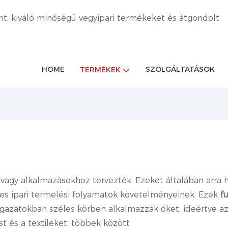
nt, kiváló minőségű vegyipari termékeket és átgondolt
HOME
SZOLGÁLTATÁSOK
TERMÉKEK
 vagy alkalmazásokhoz tervezték. Ezeket általában arra h
s ipari termelési folyamatok követelményeinek. Ezek
f
gazatokban széles körben alkalmazzák őket, ideértve az el
 és a textileket, többek között‌