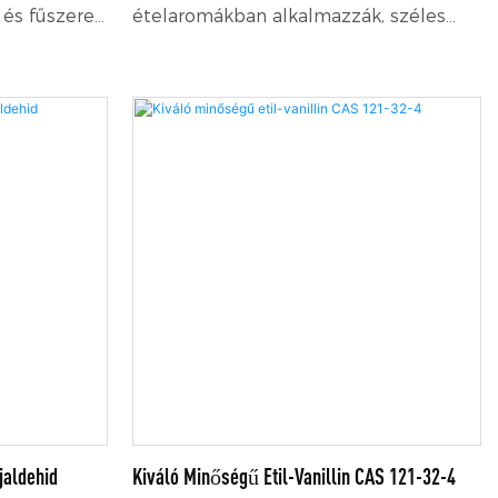
 és fűszeres
ételaromákban alkalmazzák, széles
ányaromák
körben használják szappanillatok és
zegfűszerű
kozmetikai illatanyagok előállításához.
valamint
 is
rölő és
,
eleértve az
 a
.
jaldehid
Kiváló Minőségű Etil-Vanillin CAS 121-32-4