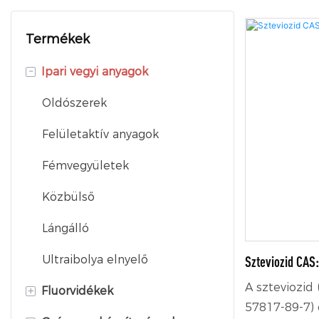
Termékek
-
Ipari vegyi anyagok
Oldószerek
Felületaktív anyagok
Fémvegyületek
Közbülső
Lángálló
Ultraibolya elnyelő
Szteviozid CAS
A szteviozid 
+
Fluorvidékek
57817-89-7) 