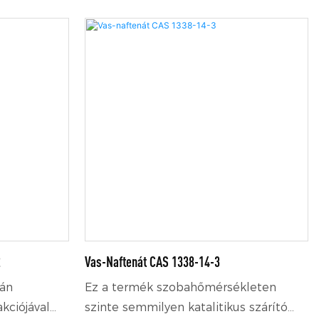
2
Vas-Naftenát CAS 1338-14-3
gán
Ez a termék szobahőmérsékleten
kciójával
szinte semmilyen katalitikus szárító