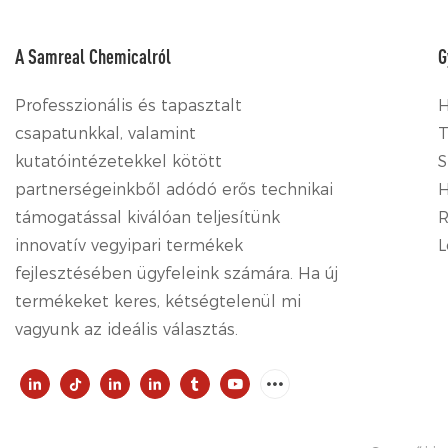
A Samreal Chemicalról
G
Professzionális és tapasztalt
csapatunkkal, valamint
T
kutatóintézetekkel kötött
S
partnerségeinkből adódó erős technikai
H
támogatással kiválóan teljesítünk
R
innovatív vegyipari termékek
L
fejlesztésében ügyfeleink számára. Ha új
termékeket keres, kétségtelenül mi
vagyunk az ideális választás.