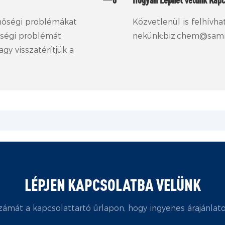
inőségi problémákat
Közvetlenül is felhívha
nőségi problémát
nekünk:biz.chem@sam
gy visszatérítjük a
LÉPJEN KAPCSOLATBA VELÜNK
számát a kapcsolattartó űrlapon, hogy ingyenes árajánlat