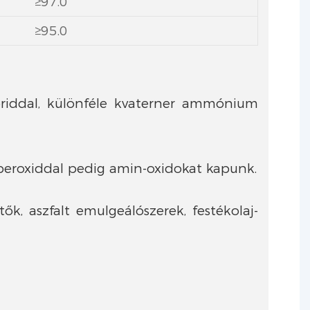
≥97.0
≥95.0
-kloriddal, különféle kvaterner ammónium
n-peroxiddal pedig amin-oxidokat kapunk.
ők, aszfalt emulgeálószerek, festékolaj-