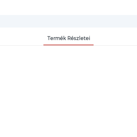
Termék Részletei
 NAGY TISZTASÁGÚ FELÜLETAKTÍV ALAP
-amin egy tipikus tercier amin, amelyet széles kö
yítók és mindennapi kémiai adalékanyagok kulcs