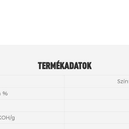
TERMÉKADATOK
Szín
m %
.KOH/g