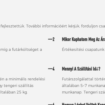
fejlesztettük. További információért kérjük, forduljon c
2
Mikor Kaphatom Meg Az Ára
 míg a futárköltséget a
Értékesítési csapatunk
4
Mennyi A Szállítási Idő?
én a minimális rendelési
Futárszolgálattal törté
y tengeri szállítás
általában 5~7 munkanap
ltalában 25 kg.
munkanap. Tengeri szá
6
Hogyan Léphet Velünk Kap