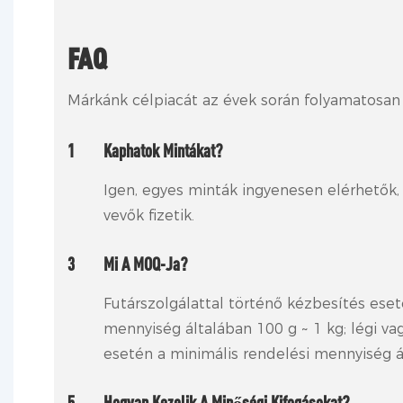
FAQ
Márkánk célpiacát az évek során folyamatosan 
1
Kaphatok Mintákat?
Igen, egyes minták ingyenesen elérhetők,
vevők fizetik.
3
Mi A MOQ-Ja?
Futárszolgálattal történő kézbesítés eset
mennyiség általában 100 g ~ 1 kg; légi vag
esetén a minimális rendelési mennyiség á
5
Hogyan Kezelik A Minőségi Kifogásokat?