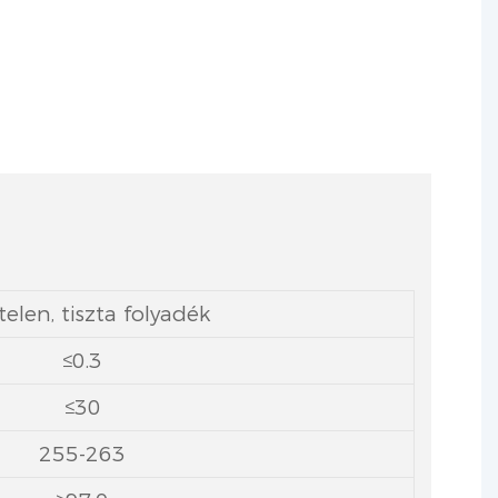
telen, tiszta folyadék
≤0.3
≤30
255-263