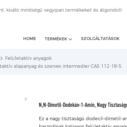
nt, kiváló minőségű vegyipari termékeket és átgondolt
HOME
SZOLGÁLTATÁSOK
TERMÉKEK
Felületaktív anyagok
taktív alapanyag és szerves intermedier CAS 112-18-5
N,N-Dimetil-Dodekán-1-Amin, Nagy Tisztaságú
Ez a nagy tisztaságú dodecil-dimetil-a
használnak kationos felületaktív anyag