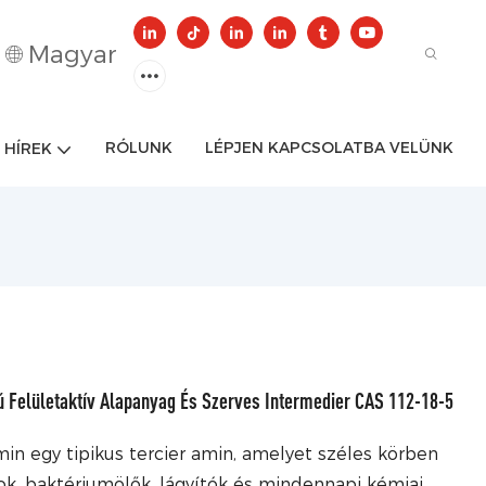
Magyar
RÓLUNK
LÉPJEN KAPCSOLATBA VELÜNK
HÍREK
 Felületaktív Alapanyag És Szerves Intermedier CAS 112-18-5
min egy tipikus tercier amin, amelyet széles körben
ok, baktériumölők, lágyítók és mindennapi kémiai