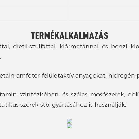
TERMÉKALKALMAZÁS
áttal, dietil-szulfáttal, klórmetánnal és benzil
.
-betain amfoter felületaktív anyagokat, hidrogé
amin szintézisében, és szálas mosószerek, öblít
tikus szerek stb. gyártásához is használják.