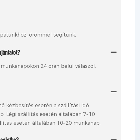
sapatunkhoz, örömmel segítünk.
jánlatot?
 munkanapokon 24 órán belül válaszol.
nő kézbesítés esetén a szállítási idő
. Légi szállítás esetén általában 7~10
llítás esetén általában 10~20 munkanap.
csolatba?