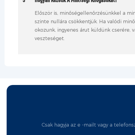
Először is, minőségellenőrzésünkkel a m
szinte nullára csökkentjük. Ha valódi mi
okozunk, ingyenes árut küldünk cserére, va
veszteséget.
Csak hagyja az e -mailt vagy a telefon