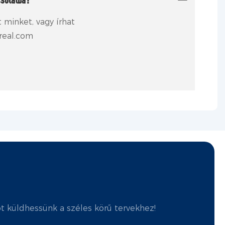
t minket, vagy írhat
real.com
ot küldhessünk a széles körű tervekhez!