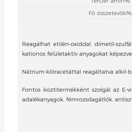
Tercier amin%
Fő összetevők%
Reagálhat etilén-oxiddal, dimetil-szulf
kationos felületaktív anyagokat képezve
Nátrium-klóracetáttal reagáltatva alkil
Fontos köztitermékként szolgál az E-vit
adalékanyagok, fémrozsdagátlók, antiszta