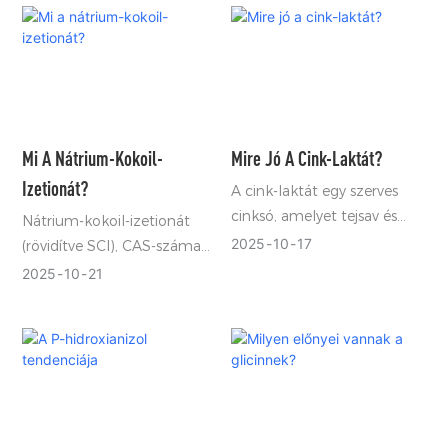
Mi A Nátrium-Kokoil-
Mire Jó A Cink-Laktát?
Izetionát?
A cink-laktát egy szerves
cinksó, amelyet tejsav és
Nátrium-kokoil-izetionát
cink-oxid/cink-hidroxid
2025
10
17
(rövidítve SCI), CAS-száma
reakciójából nyernek, CAS-
61789-32-0,
2025
10
21
száma 16039-53-5.
molekulaképlete
C₂Na₆O₄₇S₂₀