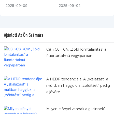
miatt Európa, Amerika, a
és magas iparágak közötti
2025
09
09
2025
09
02
Közel-Kelet és az ázsiai-
relevanciát jellemez.
csendes-óceáni térség
országai egymás után
csökkentették a szennyvíz
Ajánlott Az Ön Számára
teljes foszfortartalmának
határértékét.
C8→C6→C4: „Zöld lomtalanítás” a
fluortartalmú vegyiparban
A HEDP tendenciája: A „skálázást” a
múltban hagyjuk, a „zöldítést” pedig
a jövőre.
Milyen előnyei vannak a glicinnek?