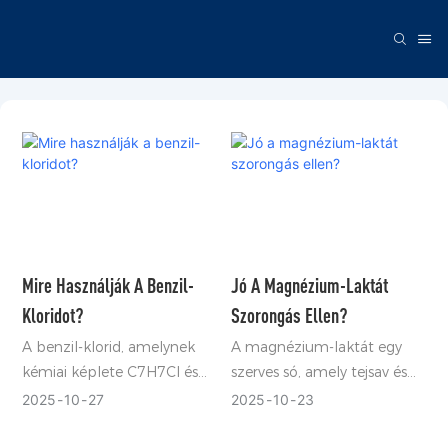
Mire Használják A Benzil-
Jó A Magnézium-Laktát
Kloridot?
Szorongás Ellen?
A benzil-klorid, amelynek
A magnézium-laktát egy
kémiai képlete C7H7Cl és
szerves só, amely tejsav és
CAS-száma 100-44-7, egy
magnéziumionok
2025
10
27
2025
10
23
fontos szerves kémiai
kombinációjából képződik,
intermedier.
CAS-száma 18917-93-6.