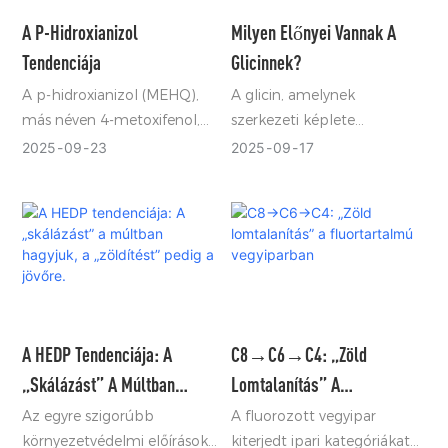
A P-Hidroxianizol
Milyen Előnyei Vannak A
Tendenciája
Glicinnek?
A p-hidroxianizol (MEHQ),
A glicin, amelynek
más néven 4-metoxifenol,
szerkezeti képlete
kémiai képlete C₇H₈O₂.
NH₂CH₂COOH és
2025
09
23
2025
09
17
molekulatömege
mindössze 75 (CAS 56-40-
6), a természetben
előforduló legkisebb
aminosav.
A HEDP Tendenciája: A
C8→C6→C4: „Zöld
„skálázást” A Múltban
Lomtalanítás” A
Hagyjuk, A „zöldítést” Pedig
Fluortartalmú Vegyiparban
Az egyre szigorúbb
A fluorozott vegyipar
környezetvédelmi előírások
kiterjedt ipari kategóriákat
A Jövőre.