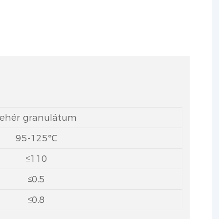
fehér granulátum
95-125℃
≤110
≤0.5
≤0.8