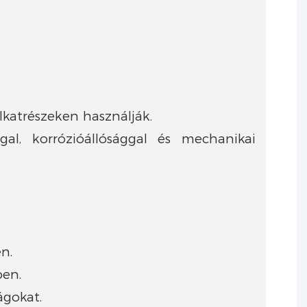
katrészeken használják.
gal, korrózióállósággal és mechanikai
n.
ben.
ágokat.