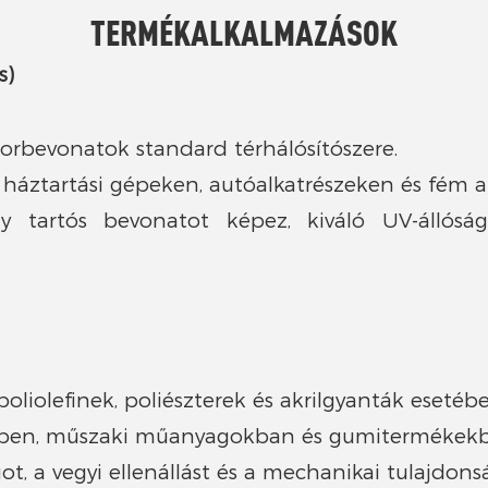
TERMÉKALKALMAZÁSOK
s)
r porbevonatok standard térhálósítószere.
háztartási gépeken, autóalkatrészeken és fém al
így tartós bevonatot képez, kiváló UV-állóság
liolefinek, poliészterek és akrilgyanták esetébe
lésben, műszaki műanyagokban és gumitermékek
ot, a vegyi ellenállást és a mechanikai tulajdons