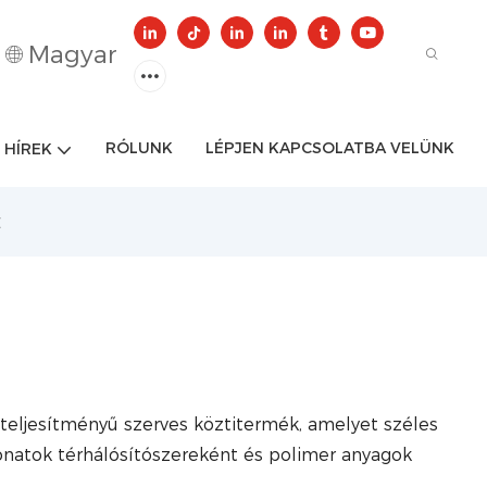
Magyar
RÓLUNK
LÉPJEN KAPCSOLATBA VELÜNK
HÍREK
C
gy teljesítményű szerves köztitermék, amelyet széles
onatok térhálósítószereként és polimer anyagok