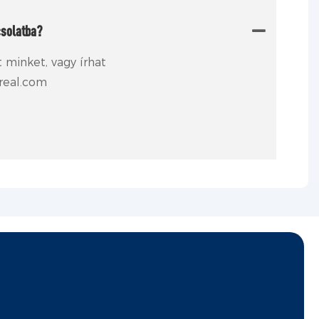
csolatba?
t minket, vagy írhat
real.com