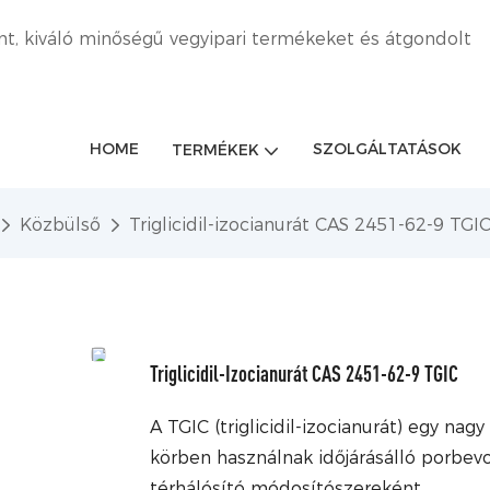
nt, kiváló minőségű vegyipari termékeket és átgondolt
HOME
SZOLGÁLTATÁSOK
TERMÉKEK
Közbülső
Triglicidil-izocianurát CAS 2451-62-9 TGI
Triglicidil-Izocianurát CAS 2451-62-9 TGIC
A TGIC (triglicidil-izocianurát) egy na
körben használnak időjárásálló porbev
térhálósító módosítószereként.