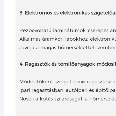
3. Elektromos és elektronikus szigetelő
Rézbevonatú laminátumok, cserepes anya
Alkalmas áramköri lapokhoz, elektronik
Javítja a magas hőmérséklettel szembeni 
4. Ragasztók és tömítőanyagok módosí
Módosítóként szolgál epoxi ragasztókho
Ipari ragasztásban, autóipari és építői
Növeli a kötés szilárdságát, a hőmérsékle