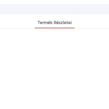
Termék Részletei
GLICIDIL-IZOCIANURÁT CAS 2451-62-9 
gy teljesítményű szerves köztitermék, amelyet széles kör
ítószereként és polimer anyagok térhálósító módosítós