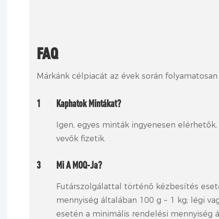
FAQ
Márkánk célpiacát az évek során folyamatosan 
1
Kaphatok Mintákat?
Igen, egyes minták ingyenesen elérhetők,
vevők fizetik.
3
Mi A MOQ-Ja?
Futárszolgálattal történő kézbesítés eset
mennyiség általában 100 g ~ 1 kg; légi vag
esetén a minimális rendelési mennyiség á