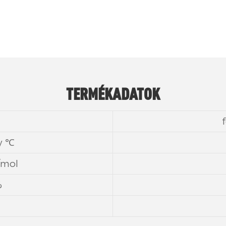
TERMÉKADATOK
y ℃
/mol
%