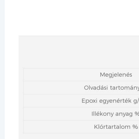
Megjelenés
Olvadási tartomán
Epoxi egyenérték g
Illékony anyag 
Klórtartalom %