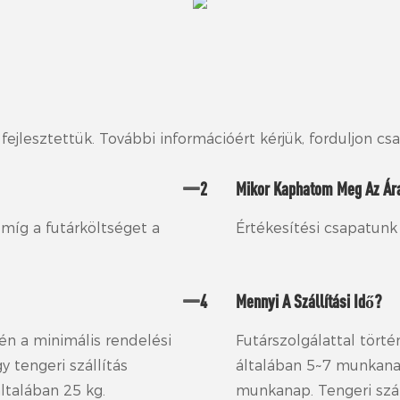
fejlesztettük. További információért kérjük, forduljon c
2
Mikor Kaphatom Meg Az Ára
 míg a futárköltséget a
Értékesítési csapatunk
4
Mennyi A Szállítási Idő?
én a minimális rendelési
Futárszolgálattal törté
y tengeri szállítás
általában 5~7 munkanap
ltalában 25 kg.
munkanap. Tengeri szá