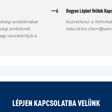
6
Hogyan Léphet Velünk Kap
inőségi problémákat
Közvetlenül is felhívha
nőségi problémát
nekünk:biz.chem@sam
gy visszatérítjük a
LÉPJEN KAPCSOLATBA VELÜNK