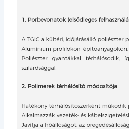
1. Porbevonatok (elsődleges felhasználá
A TGIC a kültéri, időjárásálló poliészte
Alumínium profilokon, építőanyagokon, 
Poliészter gyantákkal térhálósodik, 
szilárdsággal.
2. Polimerek térhálósító módosítója
Hatékony térhálósítószerként működik po
Alkalmazzák vezeték- és kábelszigete
Javítja a hőállóságot, az öregedésállóság