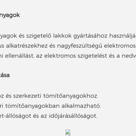
anyagok
gok és szigetelő lakkok gyártásához használjá
us alkatrészekhez és nagyfeszültségű elektromo
ellenállást, az elektromos szigetelést és a nedv
tása
z és szerkezeti tömítőanyagokhoz.
pari tömítőanyagokban alkalmazható.
t-állóságot és az időjárásállóságot.