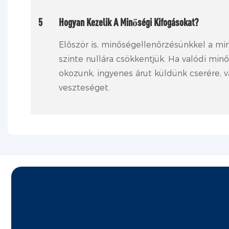
5
Hogyan Kezelik A Minőségi Kifogásokat?
Először is, minőségellenőrzésünkkel a m
szinte nullára csökkentjük. Ha valódi mi
okozunk, ingyenes árut küldünk cserére, va
veszteséget.