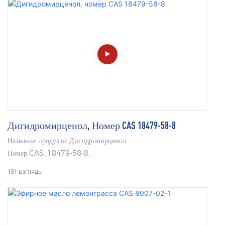
факторов мышечной усталости, снимать усталость и напряжение,
а также восстанавливать физическую силу. Он способен ускорять
синтез белка в организме, делать мышцы более упругими и
повышать их эластичность. Кроме того, он может снижать
уровень холестерина, липидов и глюкозы в крови, улучшать
состояние при мышечной атрофии у людей среднего и пожилого
возраста и замедлять старение.
Дигидромирценол, Номер CAS 18479-58-8
Название продукта: Дигидромирценол
Номер CAS: 18479-58-8
Молекулярная формула: C10H20
151
взгляды
Молекулярная масса: 156,27
Номер EINECS: 242-362-4