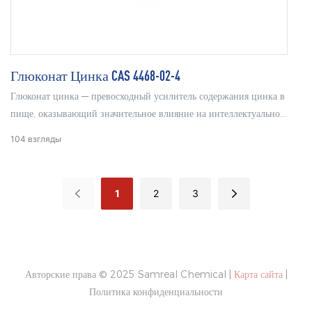
Глюконат Цинка CAS 4468-02-4
Глюконат цинка — превосходный усилитель содержания цинка в
пище, оказывающий значительное влияние на интеллектуальное
и физиологическое развитие младенцев и детей, при этом его
104
взгляды
усвояемость лучше, чем у неорганического цинка. В Китае
указано, что его можно использовать в качестве добавки к соли в
количестве 800–1000 мг/кг; в молочных продуктах — 230–470
1
2
3
мг/кг; в детском питании — 195–545 мг/кг; в злаках и
продуктах из них — 160–320 мг/кг; в напитках и молочных
продуктах — 40–80 мг/кг.
Авторские права © 2025 Samreal Chemical |
Карта сайта
|
Политика конфиденциальности