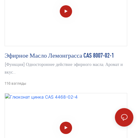
Эфирное Масло Лемонграсса CAS 8007-02-1
[Функция] Одностороннее действие эфирного масла; Аромат и
вкус
[Форма] Маслянорастворимая специя
116
взгляды
[Ингредиенты] Лемонграсс
[Технологический процесс] Паровая дистилляция