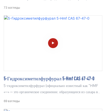
удельным оптическим вращением +46,5°, гарантирующий
73
взгляды
высочайшее качество и точные результаты в различных областях
применения. Профессионально упакованный и
протестированный в соответствии с высочайшими стандартами,
этот 2-дезокси-D-глюкозный комплекс идеально подходит для
исследований и лабораторного использования. Доверьтесь
надежности 2-дезокси-D-глюкозы (154-17-6) для ваших
научных экспериментов и исследований.
5-Гидроксиметилфурфурал 5-Hmf CAS 67-47-0
5-гидроксиметилфурфурал (официально известный как "HMF
«—» — это органическое соединение, образующееся из сахара в
кислой среде во время термической обработки. Эта реакция
69
взгляды
естественным образом происходит во многих пищевых
продуктах, содержащих сахар и имеющих низкий уровень pH.