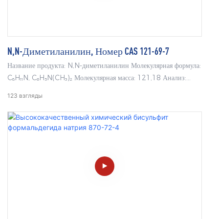
N,N-Диметиланилин, Номер CAS 121-69-7
Название продукта: N,N-диметиланилин Молекулярная формула:
C₈H₁₁N, C₆H₅N(CH₃)₂ Молекулярная масса: 121,18 Анализ:
≥99,0%, ≥99,5%
123
взгляды