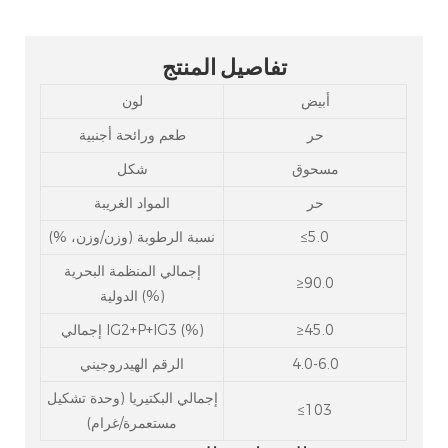
تفاصيل المنتج
أبيض
لون
حر
طعم ورائحة أجنبية
مسحوق
شكل
حر
المواد الغريبة
≤5.0
نسبة الرطوبة (وزن/وزن، %)
إجمالي المنظمة البحرية
≥90.0
الدولية (%)
≥45.0
إجمالي IG2+P+IG3 (%)
4.0-6.0
الرقم الهيدروجيني
إجمالي البكتيريا (وحدة تشكيل
≤103
مستعمرة/غرام)