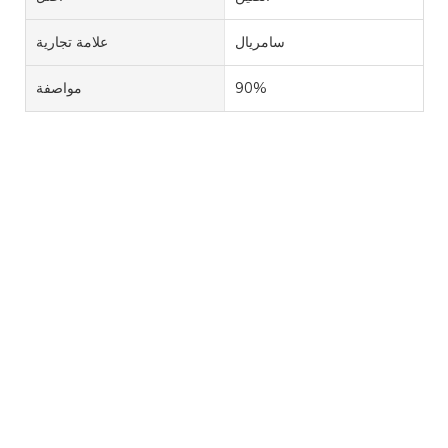
سامريال
علامة تجارية
90%
مواصفة
ISOMALTOOLIGOSACCHARIDE IMO
CAS 499-40-1
إيزومالتو-أوليغوساكاريد (IMO): هو منتج سكري نشوي يُحضّر
باستخدام النشا أو المواد النشوية كمواد خام من خلال عمليات
مثل التحويل الأنزيمي والتنقية والتركيز. تشمل مكوناته
الرئيسية الإيزومالتوز (IG₂)، والبانوز (P)، والإيزومالتوتريوز
(IG₃)، والإيزومالتو-أوليغوساكاريد (IGₙ) بما في ذلك السكريات
الرباعية وما فوقها، وجميعها مرتبطة بروابط جليكوسيدية من
نوع α-1,6.