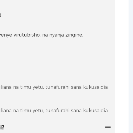
d
enye virutubisho, na nyanja zingine.
iana na timu yetu, tunafurahi sana kukusaidia.
iana na timu yetu, tunafurahi sana kukusaidia.
i?