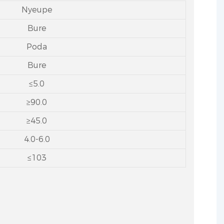
Nyeupe
Bure
Poda
Bure
≤5.0
≥90.0
≥45.0
4.0-6.0
≤103