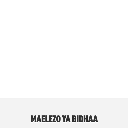
SOMALTOOLIGOSACCHARIDE IMO CAS 499-40
ukari ya wanga iliyoandaliwa kwa kutumia wanga au vif
 na mkusanyiko. Vipengele vyake vikuu ni pamoja na isomal
kijumuisha tetrasaccharide na zaidi, zote zimeunganishwa 
MAELEZO YA BIDHAA