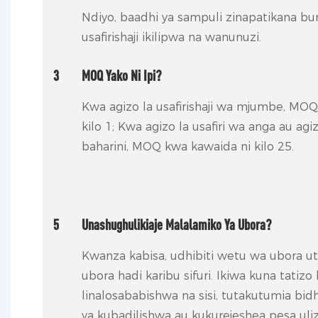
Ndiyo, baadhi ya sampuli zinapatikana bu
usafirishaji ikilipwa na wanunuzi.
3
MOQ Yako Ni Ipi?
Kwa agizo la usafirishaji wa mjumbe, MOQ
kilo 1; Kwa agizo la usafiri wa anga au agiz
baharini, MOQ kwa kawaida ni kilo 25.
5
Unashughulikiaje Malalamiko Ya Ubora?
Kwanza kabisa, udhibiti wetu wa ubora ut
ubora hadi karibu sifuri. Ikiwa kuna tatizo 
linalosababishwa na sisi, tutakutumia bidh
ya kubadilishwa au kukurejeshea pesa uli