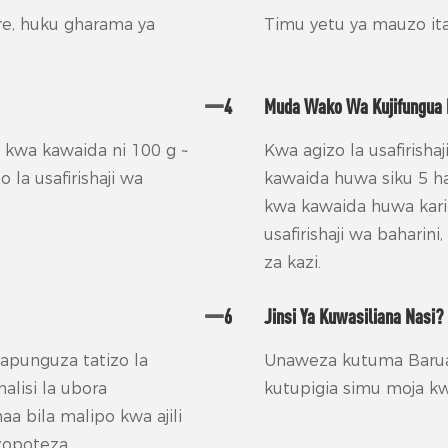
re, huku gharama ya
Timu yetu ya mauzo itaj
4
Muda Wako Wa Kujifungua 
 kwa kawaida ni 100 g ~
Kwa agizo la usafirisha
o la usafirishaji wa
kawaida huwa siku 5 had
kwa kawaida huwa karib
usafirishaji wa baharin
za kazi.
6
Jinsi Ya Kuwasiliana Nasi?
apunguza tatizo la
Unaweza kutuma Baru
halisi la ubora
kutupigia simu moja k
aa bila malipo kwa ajili
zopoteza.