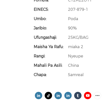
Fomula:
C12H22O11
EINECS:
207-879-1
Umbo:
Poda
Jaribio:
90%
Ufungashaji:
25KG/BAG
Maisha Ya Rafu:
miaka 2
Rangi:
Nyeupe
Mahali Pa Asili:
China
Chapa:
Samreal