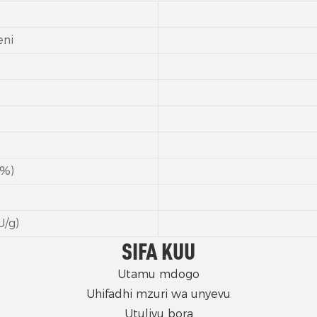
eni
(%)
U/g)
SIFA KUU
Utamu mdogo
Uhifadhi mzuri wa unyevu
Utulivu bora