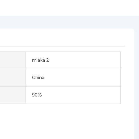
miaka 2
China
90%