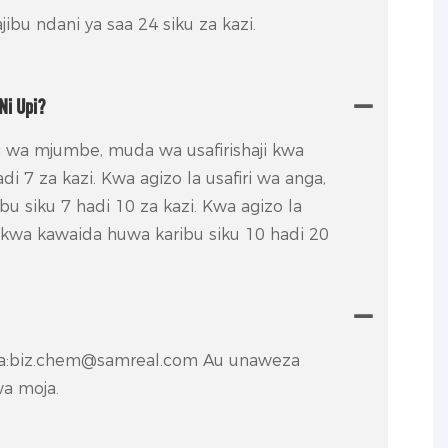
ibu ndani ya saa 24 siku za kazi.
Ni Upi?
ji wa mjumbe, muda wa usafirishaji kwa
i 7 za kazi. Kwa agizo la usafiri wa anga,
u siku 7 hadi 10 za kazi. Kwa agizo la
i, kwa kawaida huwa karibu siku 10 hadi 20
a:biz.chem@samreal.com Au unaweza
wa moja.